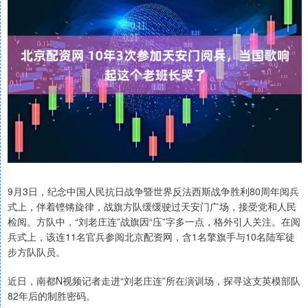
9月3日，纪念中国人民抗日战争暨世界反法西斯战争胜利80周年阅兵
式上，伴着铿锵旋律，战旗方队缓缓驶过天安门广场，接受党和人民
检阅。方队中，“刘老庄连”战旗因“庒”字多一点，格外引人关注。在阅
兵式上，该连11名官兵参阅北京配资网，含1名擎旗手与10名陆军徒
步方队队员。
近日，南都N视频记者走进“刘老庄连”所在演训场，探寻这支英模部队
82年后的制胜密码。