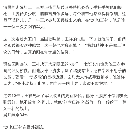
清晨的训练场上，王祥正指导新兵调整持枪姿势，手把手教他们握
枪。手腕转多少度、胳膊离身体多远，每个细节他都抠得特别细。这
股严谨劲儿，是十年三次参加阅兵练出来的。在“刘老庄连”，他是唯
一一位三次受阅的军人。
这一次走过天安门，当国歌响起，王祥的眼眶一下子就湿润了。前两
次阅兵都没这种感觉，这一刻他才真正懂了：“‘抗战精神’不是嘴上说
说的口号，是真的刻在骨子里的信仰。”
现在回到连队，王祥成了大家眼里的“榜样”，老班长们也为他三次参
阅的经历骄傲。但他没停下脚步，除了驾驶专业，还在学装甲射手的
技能，朝着“一专多能”的目标迈进。面对无人作战等新领域，他这样
认为，“奋斗攻坚无止境，面向未来的士兵，永远不能懈怠。”
过去10年，王祥见证了军队装备的更新换代，他身上那股“干啥都要做
到最好、绝不放弃”的劲儿，就像“刘老庄连”的战旗一样，传给了一茬
又一茬的战士。
展开剩余34%
“刘老庄连”在野外训练。